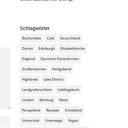
Schlagwörter
Bücherliebe
Café
Deutschland
Dorset
Edinburgh
Elisabethkirche
England
Garmisch Partenkirchen
Großbritannien
Heiligabend
Highlands
Lake District
Landgrafenschloss
Lieblingsbuch
London
Marburg
Natur
Perspektive
Rezepte
Schottland
Universität
Unterwegs
Vegan