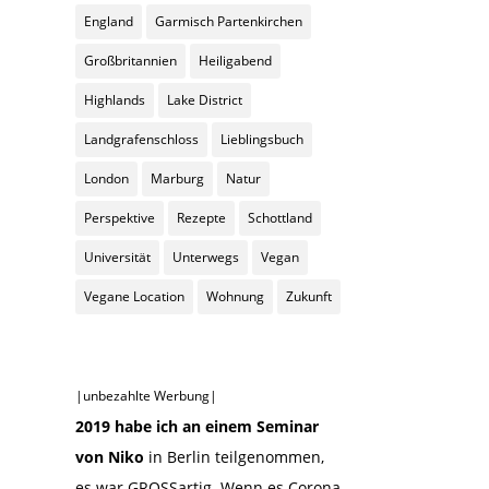
England
Garmisch Partenkirchen
Großbritannien
Heiligabend
Highlands
Lake District
Landgrafenschloss
Lieblingsbuch
London
Marburg
Natur
Perspektive
Rezepte
Schottland
Universität
Unterwegs
Vegan
Vegane Location
Wohnung
Zukunft
|unbezahlte Werbung|
2019 habe ich an einem Seminar
von Niko
in Berlin teilgenommen,
es war GROSSartig. Wenn es Corona