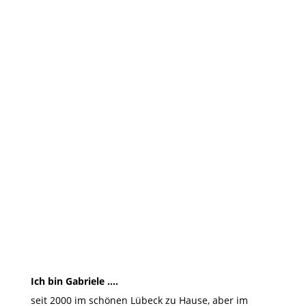
Diese Worte sprangen mir als erstes ins
Auge, Kreativität gehört zu meinem Leben
und Landidylle ist genau das, was ich
gesucht...
Ich bin Gabriele ….
seit 2000 im schönen Lübeck zu Hause, aber im