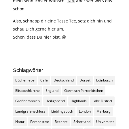
mein sehnlichster Wunsch. 🇬🇧 Aber wer weiß das
schon!
Also, schnapp dir eine Tasse Tee, setz dich hin und
schau Dich gerne hier um.
Schön, dass Du hier bist.
🤗
Schlagwörter
Bücherliebe
Café
Deutschland
Dorset
Edinburgh
Elisabethkirche
England
Garmisch Partenkirchen
Großbritannien
Heiligabend
Highlands
Lake District
Landgrafenschloss
Lieblingsbuch
London
Marburg
Natur
Perspektive
Rezepte
Schottland
Universität